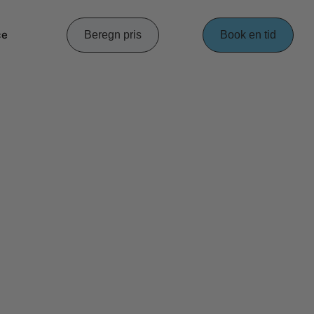
ce
Beregn pris
Book en tid