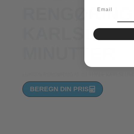
Email
RENGØRING 
KARLSLUND
MINUTTER
LUKSUS RENGØRING AF BIL I HELE KARLSLUN
BEREGN DIN PRIS