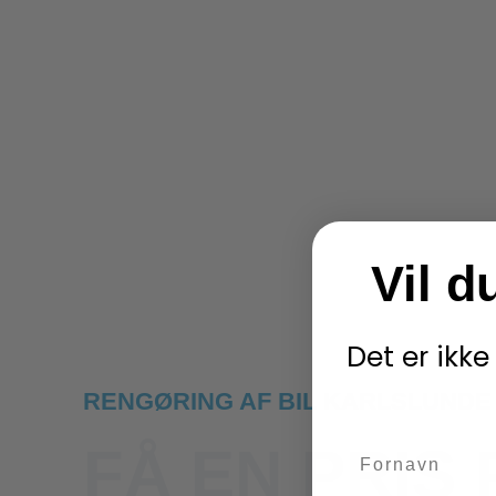
Vil d
Det er ikke
RENGØRING AF BIL KARLSLUNDE
FÅ EN PRIS 
name