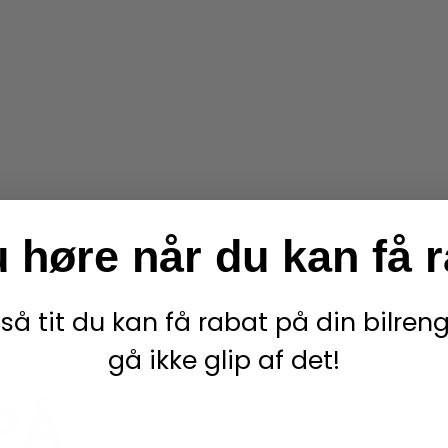
u høre når du
kan få 
 så tit du kan få rabat på din bilre
gå ikke glip af det!
PÅ