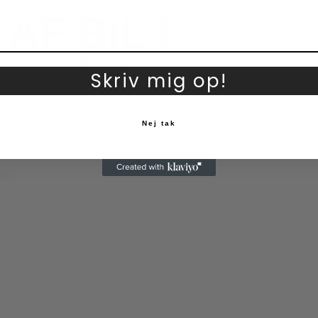
AF BIL I
E PÅ 2
Skriv mig op!
Nej tak
DE