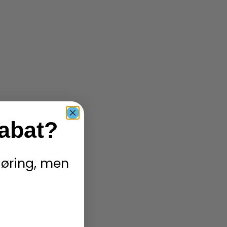
rabat?
ngøring, men