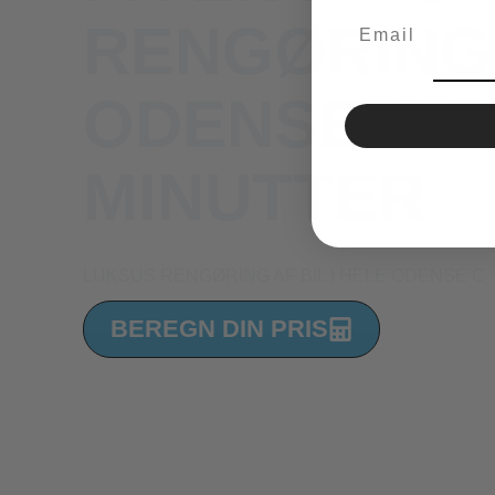
Email
RENGØRING 
ODENSE C P
MINUTTER
LUKSUS RENGØRING AF BIL I HELE ODENSE C
BEREGN DIN PRIS