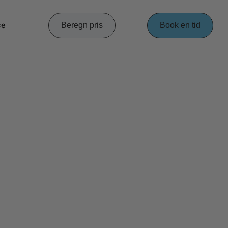
ce
Beregn pris
Book en tid