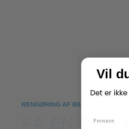
Vil d
Det er ikke
RENGØRING AF BIL ODENSE C
FÅ EN PRIS 
name