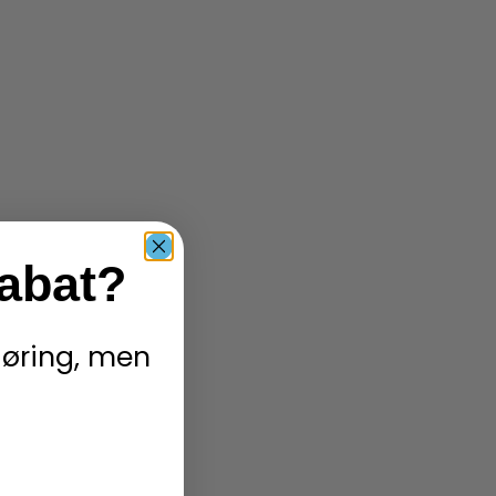
rabat?
ngøring, men