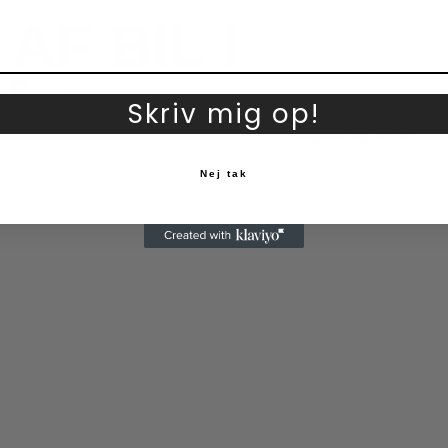
AF BIL I
Å 2
Skriv mig op!
Nej tak