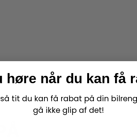
u høre når du
kan få 
 så tit du kan få rabat på din bilre
gå ikke glip af det!
PÅ