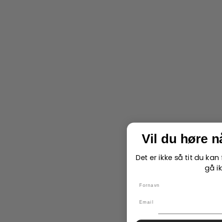
Vil du høre 
Det er ikke så tit du ka
gå ik
name
Email