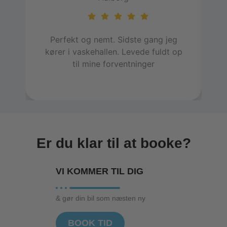
Perfekt og nemt. Sidste gang jeg
E
kører i vaskehallen. Levede fuldt op
h
til mine forventninger
in
Er du klar til at booke?
VI KOMMER TIL
DIG
& gør din bil som næsten ny
BOOK TID