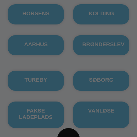
HORSENS
KOLDING
AARHUS
BRØNDERSLEV
TUREBY
SØBORG
FAKSE
VANLØSE
LADEPLADS