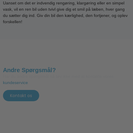
Uanset om det er indvendig rengøring, klargøring eller en simpel
vask, vil en ren bil uden tvivl give dig et smil på læben, hver gang
du sætter dig ind. Giv din bil den kærlighed, den fortjener, og oplev
forskellen!
Andre Spørgsmål?
Har du andre spørgsmål så tøv ikke med at kontakte vores
kundeservice
.
Kontakt os