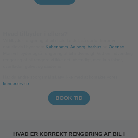
Hvad tilbyder i ellers?
Vil tilbyder rengøring af bil i hele landet, så derfor kører vi
naturligvis i byer som
København
,
Aalborg
,
Aarhus
og
Odense
.
Men vi tilbyder også rengøring af bil indvendigt. Ved en indvending
rengøring af bil rengøre vi ikke det udvendigt, men kun falser,
overflader, gulvet og sæderne.
Har du andre spørgsmål så tøv ikke med at kontakte vores
kundeservice
.
BOOK TID
HVAD ER KORREKT RENGØRING AF BIL I