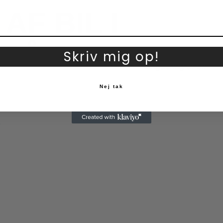
AF BIL I
PÅ 2
Skriv mig op!
Nej tak
D