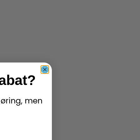
rabat?
ngøring, men