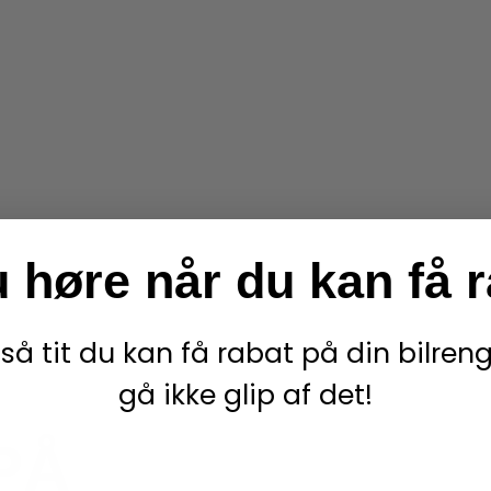
u høre når du
kan få 
 så tit du kan få rabat på din bilre
gå ikke glip af det!
PÅ