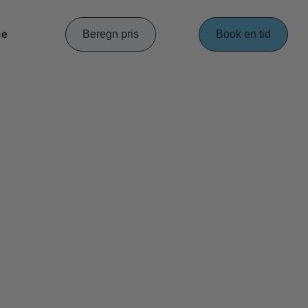
ce
Beregn pris
Book en tid