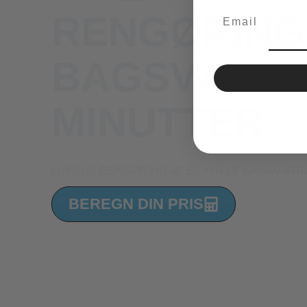
Email
RENGØRING 
BAGSVÆRD 
MINUTTER
LUKSUS RENGØRING AF BIL I HELE BAGSVÆR
BEREGN DIN PRIS