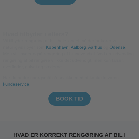
Hvad tilbyder i ellers?
Vil tilbyder rengøring af bil i hele landet, så derfor kører vi
naturligvis i byer som
København
,
Aalborg
,
Aarhus
og
Odense
.
Men vi tilbyder også rengøring af bil indvendigt. Ved en indvending
rengøring af bil rengøre vi ikke det udvendigt, men kun falser,
overflader, gulvet og sæderne.
Har du andre spørgsmål så tøv ikke med at kontakte vores
kundeservice
.
BOOK TID
HVAD ER KORREKT RENGØRING AF BIL I