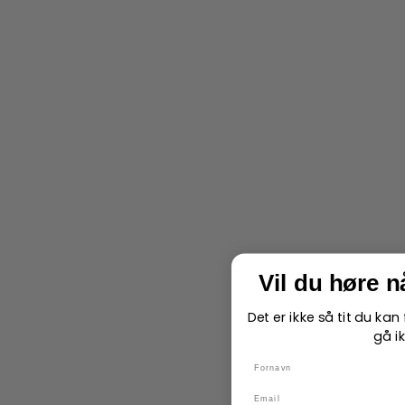
Vil du høre 
Det er ikke så tit du ka
gå ik
name
Email