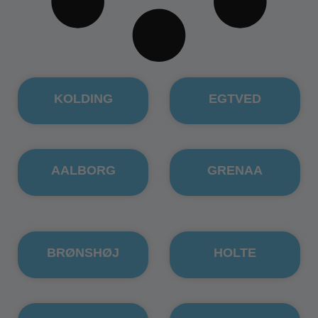
KOLDING
EGTVED
AALBORG
GRENAA
BRØNSHØJ
HOLTE