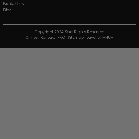
Kontakt os
Blog
Copyright 2024 © All Rights Reserved
Om os
|
Kontakt
|
FAQ
|
Sitemap
| Lavet af
MNUM