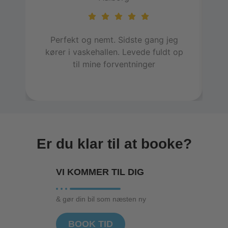
Perfekt og nemt. Sidste gang jeg
E
kører i vaskehallen. Levede fuldt op
h
til mine forventninger
in
Er du klar til at booke?
VI KOMMER TIL
DIG
& gør din bil som næsten ny
BOOK TID