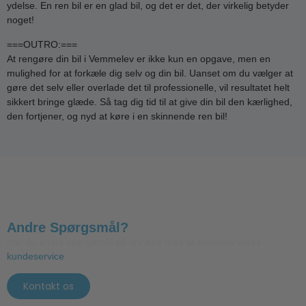
ydelse. En ren bil er en glad bil, og det er det, der virkelig betyder
noget!
===OUTRO:===
At rengøre din bil i Vemmelev er ikke kun en opgave, men en
mulighed for at forkæle dig selv og din bil. Uanset om du vælger at
gøre det selv eller overlade det til professionelle, vil resultatet helt
sikkert bringe glæde. Så tag dig tid til at give din bil den kærlighed,
den fortjener, og nyd at køre i en skinnende ren bil!
Andre Spørgsmål?
Har du andre spørgsmål så tøv ikke med at kontakte vores
kundeservice
.
Kontakt os