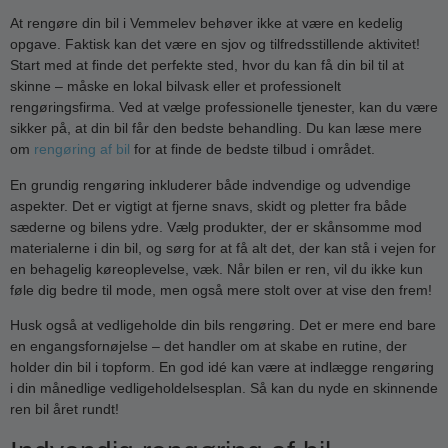
At rengøre din bil i Vemmelev behøver ikke at være en kedelig
opgave. Faktisk kan det være en sjov og tilfredsstillende aktivitet!
Start med at finde det perfekte sted, hvor du kan få din bil til at
skinne – måske en lokal bilvask eller et professionelt
rengøringsfirma. Ved at vælge professionelle tjenester, kan du være
sikker på, at din bil får den bedste behandling. Du kan læse mere
om
rengøring af bil
for at finde de bedste tilbud i området.
En grundig rengøring inkluderer både indvendige og udvendige
aspekter. Det er vigtigt at fjerne snavs, skidt og pletter fra både
sæderne og bilens ydre. Vælg produkter, der er skånsomme mod
materialerne i din bil, og sørg for at få alt det, der kan stå i vejen for
en behagelig køreoplevelse, væk. Når bilen er ren, vil du ikke kun
føle dig bedre til mode, men også mere stolt over at vise den frem!
Husk også at vedligeholde din bils rengøring. Det er mere end bare
en engangsfornøjelse – det handler om at skabe en rutine, der
holder din bil i topform. En god idé kan være at indlægge rengøring
i din månedlige vedligeholdelsesplan. Så kan du nyde en skinnende
ren bil året rundt!