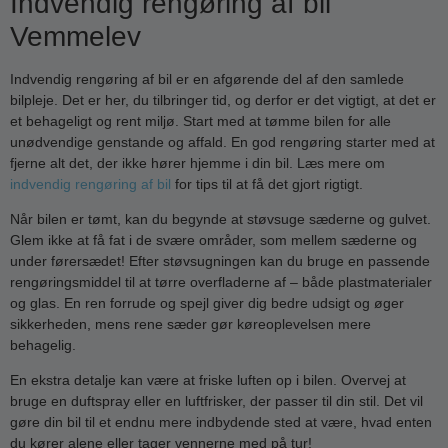
Indvendig rengøring af bil
Vemmelev
Indvendig rengøring af bil er en afgørende del af den samlede
bilpleje. Det er her, du tilbringer tid, og derfor er det vigtigt, at det er
et behageligt og rent miljø. Start med at tømme bilen for alle
unødvendige genstande og affald. En god rengøring starter med at
fjerne alt det, der ikke hører hjemme i din bil. Læs mere om
indvendig rengøring af bil
for tips til at få det gjort rigtigt.
Når bilen er tømt, kan du begynde at støvsuge sæderne og gulvet.
Glem ikke at få fat i de svære områder, som mellem sæderne og
under førersædet! Efter støvsugningen kan du bruge en passende
rengøringsmiddel til at tørre overfladerne af – både plastmaterialer
og glas. En ren forrude og spejl giver dig bedre udsigt og øger
sikkerheden, mens rene sæder gør køreoplevelsen mere
behagelig.
En ekstra detalje kan være at friske luften op i bilen. Overvej at
bruge en duftspray eller en luftfrisker, der passer til din stil. Det vil
gøre din bil til et endnu mere indbydende sted at være, hvad enten
du kører alene eller tager vennerne med på tur!