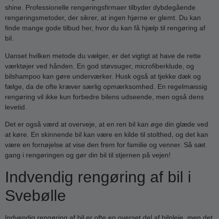
shine. Professionelle rengøringsfirmaer tilbyder dybdegående
rengøringsmetoder, der sikrer, at ingen hjørne er glemt. Du kan
finde mange gode tilbud her, hvor du kan få hjælp til rengøring af
bil.
Uanset hvilken metode du vælger, er det vigtigt at have de rette
værktøjer ved hånden. En god støvsuger, microfiberklude, og
bilshampoo kan gøre underværker. Husk også at tjekke dæk og
fælge, da de ofte kræver særlig opmærksomhed. En regelmæssig
rengøring vil ikke kun forbedre bilens udseende, men også dens
levetid.
Det er også værd at overveje, at en ren bil kan øge din glæde ved
at køre. En skinnende bil kan være en kilde til stolthed, og det kan
være en fornøjelse at vise den frem for familie og venner. Så sæt
gang i rengøringen og gør din bil til stjernen på vejen!
Indvendig rengøring af bil i
Svebølle
Indvendig rengøring af bil er ofte en overset del af bilpleje, men det