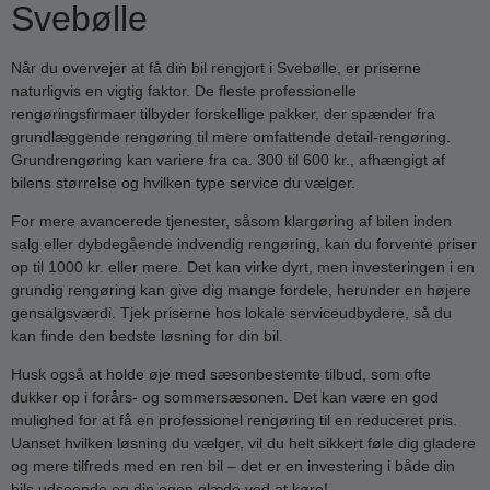
Svebølle
Når du overvejer at få din bil rengjort i Svebølle, er priserne
naturligvis en vigtig faktor. De fleste professionelle
rengøringsfirmaer tilbyder forskellige pakker, der spænder fra
grundlæggende rengøring til mere omfattende detail-rengøring.
Grundrengøring kan variere fra ca. 300 til 600 kr., afhængigt af
bilens størrelse og hvilken type service du vælger.
For mere avancerede tjenester, såsom klargøring af bilen inden
salg eller dybdegående indvendig rengøring, kan du forvente priser
op til 1000 kr. eller mere. Det kan virke dyrt, men investeringen i en
grundig rengøring kan give dig mange fordele, herunder en højere
gensalgsværdi. Tjek priserne hos lokale serviceudbydere, så du
kan finde den bedste løsning for din bil.
Husk også at holde øje med sæsonbestemte tilbud, som ofte
dukker op i forårs- og sommersæsonen. Det kan være en god
mulighed for at få en professionel rengøring til en reduceret pris.
Uanset hvilken løsning du vælger, vil du helt sikkert føle dig gladere
og mere tilfreds med en ren bil – det er en investering i både din
bils udseende og din egen glæde ved at køre!