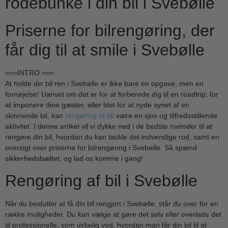
rodebunke i din bil i Svebølle
Priserne for bilrengøring, der
får dig til at smile i Svebølle
===INTRO:===
At holde din bil ren i Svebølle er ikke bare en opgave, men en
fornøjelse! Uanset om det er for at forberede dig til en roadtrip, for
at imponere dine gæster, eller blot for at nyde synet af en
skinnende bil, kan
rengøring af bil
være en sjov og tilfredsstillende
aktivitet. I denne artikel vil vi dykke ned i de bedste metoder til at
rengøre din bil, hvordan du kan tackle det indvendige rod, samt en
oversigt over priserne for bilrengøring i Svebølle. Så spænd
sikkerhedsbæltet, og lad os komme i gang!
Rengøring af bil i Svebølle
Når du beslutter at få din bil rengjort i Svebølle, står du over for en
række muligheder. Du kan vælge at gøre det selv eller overlade det
til professionelle, som virkelig ved, hvordan man får din bil til at