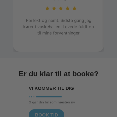
Perfekt og nemt. Sidste gang jeg
E
kører i vaskehallen. Levede fuldt op
h
til mine forventninger
in
Er du klar til at booke?
VI KOMMER TIL
DIG
& gør din bil som næsten ny
BOOK TID