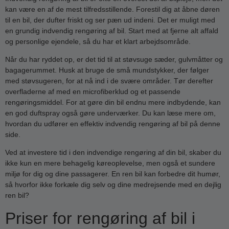
kan være en af de mest tilfredsstillende. Forestil dig at åbne døren
til en bil, der dufter friskt og ser pæn ud indeni. Det er muligt med
en grundig indvendig rengøring af bil. Start med at fjerne alt affald
og personlige ejendele, så du har et klart arbejdsområde.
Når du har ryddet op, er det tid til at støvsuge sæder, gulvmåtter og
bagagerummet. Husk at bruge de små mundstykker, der følger
med støvsugeren, for at nå ind i de svære områder. Tør derefter
overfladerne af med en microfiberklud og et passende
rengøringsmiddel. For at gøre din bil endnu mere indbydende, kan
en god duftspray også gøre underværker. Du kan læse mere om,
hvordan du udfører en effektiv indvendig rengøring af bil på denne
side.
Ved at investere tid i den indvendige rengøring af din bil, skaber du
ikke kun en mere behagelig køreoplevelse, men også et sundere
miljø for dig og dine passagerer. En ren bil kan forbedre dit humør,
så hvorfor ikke forkæle dig selv og dine medrejsende med en dejlig
ren bil?
Priser for rengøring af bil i