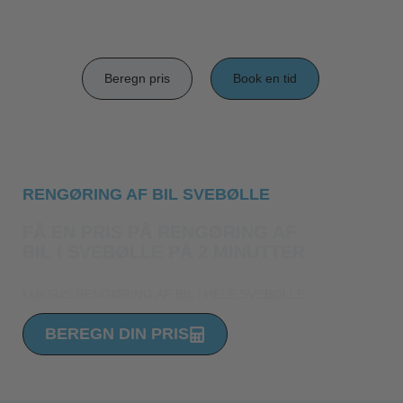
Beregn pris
Book en tid
RENGØRING AF BIL SVEBØLLE
FÅ EN PRIS PÅ RENGØRING AF
BIL I SVEBØLLE PÅ 2 MINUTTER
LUKSUS RENGØRING AF BIL I HELE SVEBØLLE
BEREGN DIN PRIS