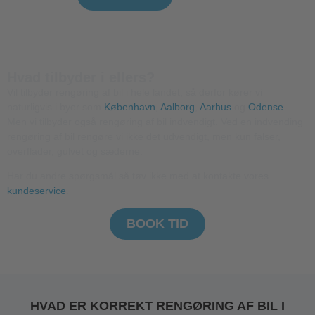
Hvad tilbyder i ellers?
Vil tilbyder rengøring af bil i hele landet, så derfor kører vi
naturligvis i byer som
København
,
Aalborg
,
Aarhus
og
Odense
.
Men vi tilbyder også rengøring af bil indvendigt. Ved en indvending
rengøring af bil rengøre vi ikke det udvendigt, men kun falser,
overflader, gulvet og sæderne.
Har du andre spørgsmål så tøv ikke med at kontakte vores
kundeservice
.
BOOK TID
HVAD ER KORREKT RENGØRING AF BIL I