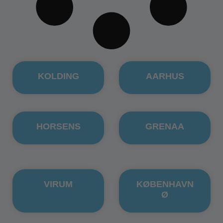
KOLDING
AARHUS
HORSENS
GRENAA
VIRUM
KØBENHAVN
Ø