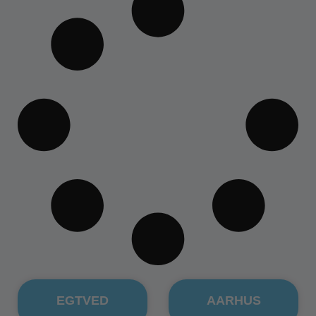
EGTVED
AARHUS