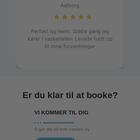
Aalborg
Perfekt og nemt. Sidste gang jeg
E
kører i vaskehallen. Levede fuldt op
h
til mine forventninger
in
Er du klar til at booke?
VI KOMMER TIL
DIG
& gør din bil som næsten ny