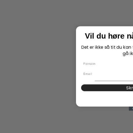
Vil du høre 
Det er ikke så tit du ka
gå ik
name
Email
Sk