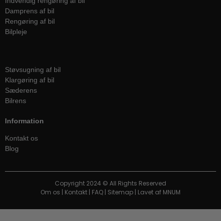
Indvendig rengøring af bil
Damprens af bil
Rengøring af bil
Bilpleje
Services
Støvsugning af bil
Klargøring af bil
Sæderens
Bilrens
Information
Kontakt os
Blog
Copyright 2024 © All Rights Reserved
Om os
|
Kontakt
|
FAQ
|
Sitemap
| Lavet af
MNUM