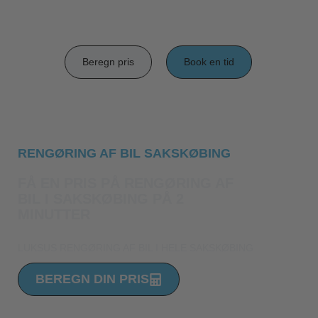
Beregn pris
Book en tid
RENGØRING AF BIL SAKSKØBING
FÅ EN PRIS PÅ RENGØRING AF
BIL I SAKSKØBING PÅ 2
MINUTTER
LUKSUS RENGØRING AF BIL I HELE SAKSKØBING
BEREGN DIN PRIS