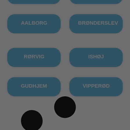
AALBORG
BRØNDERSLEV
RØRVIG
ISHØJ
GUDHJEM
VIPPERØD