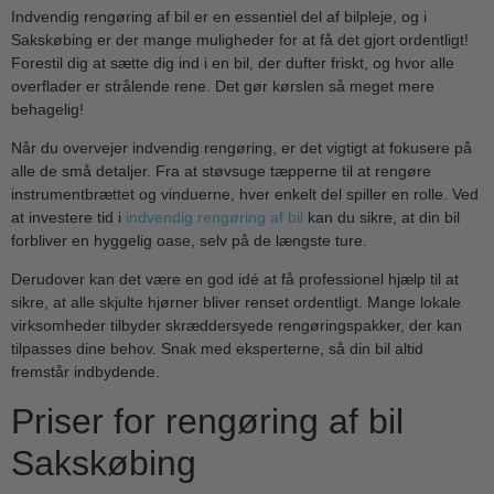
Indvendig rengøring af bil er en essentiel del af bilpleje, og i
Sakskøbing er der mange muligheder for at få det gjort ordentligt!
Forestil dig at sætte dig ind i en bil, der dufter friskt, og hvor alle
overflader er strålende rene. Det gør kørslen så meget mere
behagelig!
Når du overvejer indvendig rengøring, er det vigtigt at fokusere på
alle de små detaljer. Fra at støvsuge tæpperne til at rengøre
instrumentbrættet og vinduerne, hver enkelt del spiller en rolle. Ved
at investere tid i
indvendig rengøring af bil
kan du sikre, at din bil
forbliver en hyggelig oase, selv på de længste ture.
Derudover kan det være en god idé at få professionel hjælp til at
sikre, at alle skjulte hjørner bliver renset ordentligt. Mange lokale
virksomheder tilbyder skræddersyede rengøringspakker, der kan
tilpasses dine behov. Snak med eksperterne, så din bil altid
fremstår indbydende.
Priser for rengøring af bil
Sakskøbing