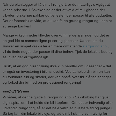
Når du planlægger at få din bil rengjort, er det naturligvis vigtigt at
kende priserne. I Sakskøbing er der et væld af muligheder, der
tilbyder forskellige pakker og tjenester, der passer til alle budgetter.
Det er fantastisk at vide, at du kan få en grundig rengøring uden at
sprænge banken!
Mange virksomheder tilbyder overkommelige løsninger, og det er
en god idé at sammenligne priser og tjenester. Uanset om du
ønsker en simpel vask eller en mere omfattende
klargøring af bil
,
vil du finde noget, der passer til dine behov. Tjek de lokale tilbud og
se, hvad der er tilgængeligt!
Husk, at en god bilrengøring ikke kun handler om udseendet – det
er også en investering i bilens levetid. Ved at holde din bil ren kan
du forhindre slid og skader, der kan opstå over tid. Så tag springet
og forkæl din bil med en professionel rengøring!
===OUTRO:===
Vi håber, at denne guide til rengøring af bil i Sakskøbing har givet
dig inspiration til at holde din bil i topform. Om det er indvendig eller
udvendig rengøring, så er det hele værd at investere tid og penge i.
Så tag fat i din lokale bilpleje, og lad din bil skinne som aldrig før!