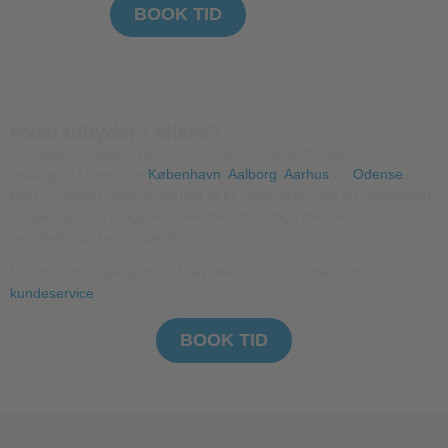
BOOK TID
Hvad tilbyder i ellers?
Vil tilbyder rengøring af bil i hele landet, så derfor kører vi
naturligvis i byer som
København
,
Aalborg
,
Aarhus
og
Odense
.
Men vi tilbyder også rengøring af bil indvendigt. Ved en indvending
rengøring af bil rengøre vi ikke det udvendigt, men kun falser,
overflader, gulvet og sæderne.
Har du andre spørgsmål så tøv ikke med at kontakte vores
kundeservice
.
BOOK TID