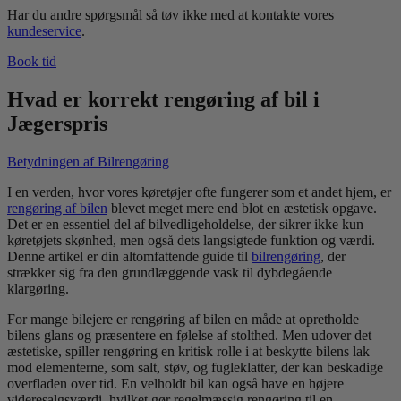
Har du andre spørgsmål så tøv ikke med at kontakte vores
kundeservice
.
Book tid
Hvad er korrekt rengøring af bil i
Jægerspris
Betydningen af Bilrengøring
I en verden, hvor vores køretøjer ofte fungerer som et andet hjem, er
rengøring af bilen
blevet meget mere end blot en æstetisk opgave.
Det er en essentiel del af bilvedligeholdelse, der sikrer ikke kun
køretøjets skønhed, men også dets langsigtede funktion og værdi.
Denne artikel er din altomfattende guide til
bilrengøring
, der
strækker sig fra den grundlæggende vask til dybdegående
klargøring.
For mange bilejere er rengøring af bilen en måde at opretholde
bilens glans og præsentere en følelse af stolthed. Men udover det
æstetiske, spiller rengøring en kritisk rolle i at beskytte bilens lak
mod elementerne, som salt, støv, og fugleklatter, der kan beskadige
overfladen over tid. En velholdt bil kan også have en højere
videresalgsværdi, hvilket gør regelmæssig rengøring til en