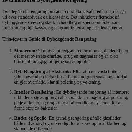
Hvad Indebærer Dybdegående Rengøring
Dybdegående rengøring omfatter en række detaljerede trin, der går
ud over standardvask og klargøring. Det inkluderer fjernelse af
dybtliggende snavs og skidt, behandling af specialområder som
motorrum og hjulkasser, og en grundig rensning af bilens interiør.
Trin-for-trin Guide til Dybdegående Rengøring
Motorrum:
Start med at rengøre motorrummet, da det ofte er
det mest oversete område. Brug en degreaser og en blød
børste til forsigtigt at fjerne snavs og olie.
Dyb Rengøring af Eksteriør:
Efter at have vasket bilens
ydre, anvend en lerbar for at fjerne indgroet snavs og efterlad
en glat overflade, klar til polering og voksning.
Interiør Detaljering:
En dybdegående rengøring af interiøret
inkluderer støvsugning i alle sprækker, rengøring af polstring,
pleje af læder, og rengøring af aircondition-systemet for at
fjerne støv og bakterier.
Ruder og Spejle:
En grundig rengøring af alle glasflader
både indvendigt og udvendigt for at sikre optimal klarhed og
skinnende udseende.