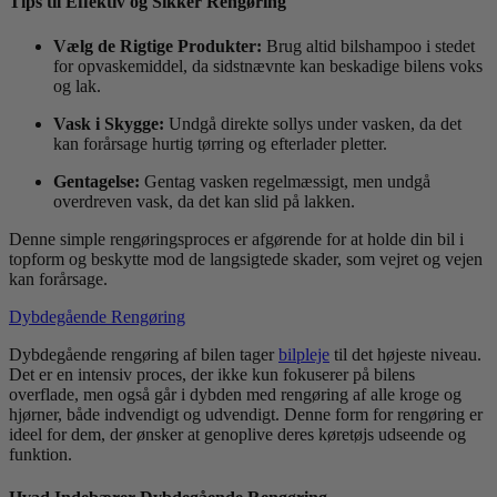
Tips til Effektiv og Sikker Rengøring
Vælg de Rigtige Produkter:
Brug altid bilshampoo i stedet
for opvaskemiddel, da sidstnævnte kan beskadige bilens voks
og lak.
Vask i Skygge:
Undgå direkte sollys under vasken, da det
kan forårsage hurtig tørring og efterlader pletter.
Gentagelse:
Gentag vasken regelmæssigt, men undgå
overdreven vask, da det kan slid på lakken.
Denne simple rengøringsproces er afgørende for at holde din bil i
topform og beskytte mod de langsigtede skader, som vejret og vejen
kan forårsage.
Dybdegående Rengøring
Dybdegående rengøring af bilen tager
bilpleje
til det højeste niveau.
Det er en intensiv proces, der ikke kun fokuserer på bilens
overflade, men også går i dybden med rengøring af alle kroge og
hjørner, både indvendigt og udvendigt. Denne form for rengøring er
ideel for dem, der ønsker at genoplive deres køretøjs udseende og
funktion.