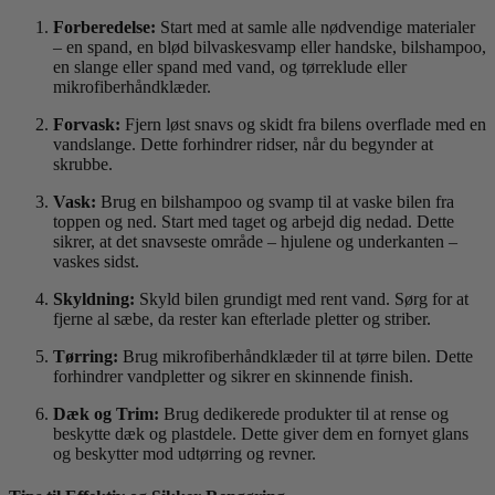
Forberedelse:
Start med at samle alle nødvendige materialer
– en spand, en blød bilvaskesvamp eller handske, bilshampoo,
en slange eller spand med vand, og tørreklude eller
mikrofiberhåndklæder.
Forvask:
Fjern løst snavs og skidt fra bilens overflade med en
vandslange. Dette forhindrer ridser, når du begynder at
skrubbe.
Vask:
Brug en bilshampoo og svamp til at vaske bilen fra
toppen og ned. Start med taget og arbejd dig nedad. Dette
sikrer, at det snavseste område – hjulene og underkanten –
vaskes sidst.
Skyldning:
Skyld bilen grundigt med rent vand. Sørg for at
fjerne al sæbe, da rester kan efterlade pletter og striber.
Tørring:
Brug mikrofiberhåndklæder til at tørre bilen. Dette
forhindrer vandpletter og sikrer en skinnende finish.
Dæk og Trim:
Brug dedikerede produkter til at rense og
beskytte dæk og plastdele. Dette giver dem en fornyet glans
og beskytter mod udtørring og revner.