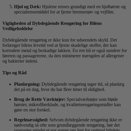
Hjul og Dæk:
Hjulene renses grundigt med en hjulbørste og
specialrensemiddel for at fjerne bremsestøv og vejfilm.
Vigtigheden af Dybdegående Rengøring for Bilens
Vedligeholdelse
Dybdegående rengøring er ikke kun for udseendets skyld. Det
forlænger bilens levetid ved at fjerne skadelige stoffer, der kan
korrodere metal og beskadige lakken. En ren bil er også sundere for
føreren og passagererne, da den minimerer mængden af allergener
og bakterier indeni.
Tips og Råd
Planlægning:
Dybdegående rengøring tager tid, så planlæg
det på en dag, hvor du har flere timer til rådighed.
Brug de Rette Værktøjer:
Specialværktøjer som bløde
børster, mikrofiberklude, og kvalitetsrengøringsmidler kan
gøre en stor forskel.
Regelmæssighed:
Selvom dybdegående rengøring ikke er
nødvendig så ofte som grundlæggende rengøring, bør det
overvejes mindst et par gange om året for optimal bilpleje.