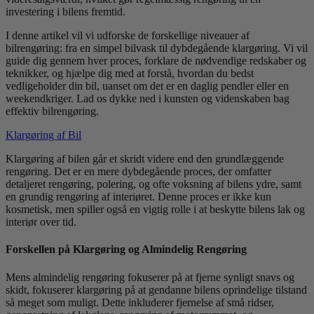
investering i bilens fremtid.
I denne artikel vil vi udforske de forskellige niveauer af
bilrengøring: fra en simpel bilvask til dybdegående klargøring. Vi vil
guide dig gennem hver proces, forklare de nødvendige redskaber og
teknikker, og hjælpe dig med at forstå, hvordan du bedst
vedligeholder din bil, uanset om det er en daglig pendler eller en
weekendkriger. Lad os dykke ned i kunsten og videnskaben bag
effektiv bilrengøring.
Klargøring af Bil
Klargøring af bilen går et skridt videre end den grundlæggende
rengøring. Det er en mere dybdegående proces, der omfatter
detaljeret rengøring, polering, og ofte voksning af bilens ydre, samt
en grundig rengøring af interiøret. Denne proces er ikke kun
kosmetisk, men spiller også en vigtig rolle i at beskytte bilens lak og
interiør over tid.
Forskellen på Klargøring og Almindelig Rengøring
Mens almindelig rengøring fokuserer på at fjerne synligt snavs og
skidt, fokuserer klargøring på at gendanne bilens oprindelige tilstand
så meget som muligt. Dette inkluderer fjernelse af små ridser,