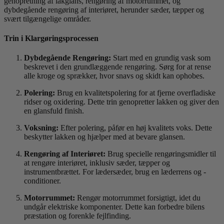
genopretning af lakglans, rengøring af motorrummet, og
dybdegående rengøring af interiøret, herunder sæder, tæpper og
svært tilgængelige områder.
Trin i Klargøringsprocessen
Dybdegående Rengøring:
Start med en grundig vask som
beskrevet i den grundlæggende rengøring. Sørg for at rense
alle kroge og sprækker, hvor snavs og skidt kan ophobes.
Polering:
Brug en kvalitetspolering for at fjerne overfladiske
ridser og oxidering. Dette trin genopretter lakken og giver den
en glansfuld finish.
Voksning:
Efter polering, påfør en høj kvalitets voks. Dette
beskytter lakken og hjælper med at bevare glansen.
Rengøring af Interiøret:
Brug specielle rengøringsmidler til
at rengøre interiøret, inklusiv sæder, tæpper og
instrumentbrættet. For lædersæder, brug en læderrens og -
conditioner.
Motorrummet:
Rengør motorrummet forsigtigt, idet du
undgår elektriske komponenter. Dette kan forbedre bilens
præstation og forenkle fejlfinding.