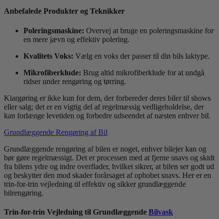
Anbefalede Produkter og Teknikker
Poleringsmaskine:
Overvej at bruge en poleringsmaskine for
en mere jævn og effektiv polering.
Kvalitets Voks:
Vælg en voks der passer til din bils laktype.
Mikrofiberklude:
Brug altid mikrofiberklude for at undgå
ridser under rengøring og tørring.
Klargøring er ikke kun for dem, der forbereder deres biler til shows
eller salg; det er en vigtig del af regelmæssig vedligeholdelse, der
kan forlænge levetiden og forbedre udseendet af næsten enhver bil.
Grundlæggende Rengøring af Bil
Grundlæggende rengøring af bilen er noget, enhver bilejer kan og
bør gøre regelmæssigt. Det er processen med at fjerne snavs og skidt
fra bilens ydre og indre overflader, hvilket sikrer, at bilen ser godt ud
og beskytter den mod skader forårsaget af ophobet snavs. Her er en
trin-for-trin vejledning til effektiv og sikker grundlæggende
bilrengøring.
Trin-for-trin Vejledning til Grundlæggende
Bilvask