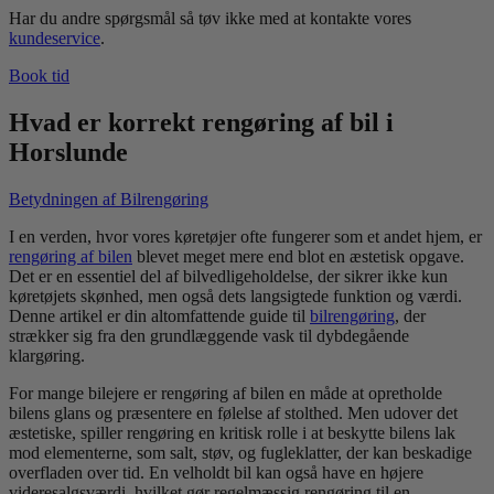
Har du andre spørgsmål så tøv ikke med at kontakte vores
kundeservice
.
Book tid
Hvad er korrekt rengøring af bil i
Horslunde
Betydningen af Bilrengøring
I en verden, hvor vores køretøjer ofte fungerer som et andet hjem, er
rengøring af bilen
blevet meget mere end blot en æstetisk opgave.
Det er en essentiel del af bilvedligeholdelse, der sikrer ikke kun
køretøjets skønhed, men også dets langsigtede funktion og værdi.
Denne artikel er din altomfattende guide til
bilrengøring
, der
strækker sig fra den grundlæggende vask til dybdegående
klargøring.
For mange bilejere er rengøring af bilen en måde at opretholde
bilens glans og præsentere en følelse af stolthed. Men udover det
æstetiske, spiller rengøring en kritisk rolle i at beskytte bilens lak
mod elementerne, som salt, støv, og fugleklatter, der kan beskadige
overfladen over tid. En velholdt bil kan også have en højere
videresalgsværdi, hvilket gør regelmæssig rengøring til en