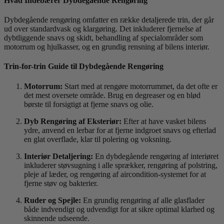
Hvad Indebærer Dybdegående Rengøring
Dybdegående rengøring omfatter en række detaljerede trin, der går
ud over standardvask og klargøring. Det inkluderer fjernelse af
dybtliggende snavs og skidt, behandling af specialområder som
motorrum og hjulkasser, og en grundig rensning af bilens interiør.
Trin-for-trin Guide til Dybdegående Rengøring
Motorrum:
Start med at rengøre motorrummet, da det ofte er
det mest oversete område. Brug en degreaser og en blød
børste til forsigtigt at fjerne snavs og olie.
Dyb Rengøring af Eksteriør:
Efter at have vasket bilens
ydre, anvend en lerbar for at fjerne indgroet snavs og efterlad
en glat overflade, klar til polering og voksning.
Interiør Detaljering:
En dybdegående rengøring af interiøret
inkluderer støvsugning i alle sprækker, rengøring af polstring,
pleje af læder, og rengøring af aircondition-systemet for at
fjerne støv og bakterier.
Ruder og Spejle:
En grundig rengøring af alle glasflader
både indvendigt og udvendigt for at sikre optimal klarhed og
skinnende udseende.