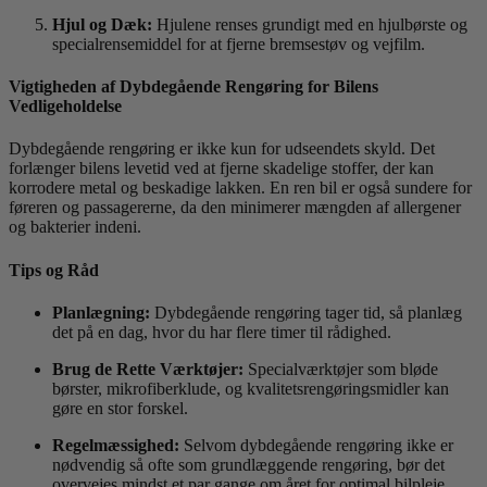
Hjul og Dæk:
Hjulene renses grundigt med en hjulbørste og
specialrensemiddel for at fjerne bremsestøv og vejfilm.
Vigtigheden af Dybdegående Rengøring for Bilens
Vedligeholdelse
Dybdegående rengøring er ikke kun for udseendets skyld. Det
forlænger bilens levetid ved at fjerne skadelige stoffer, der kan
korrodere metal og beskadige lakken. En ren bil er også sundere for
føreren og passagererne, da den minimerer mængden af allergener
og bakterier indeni.
Tips og Råd
Planlægning:
Dybdegående rengøring tager tid, så planlæg
det på en dag, hvor du har flere timer til rådighed.
Brug de Rette Værktøjer:
Specialværktøjer som bløde
børster, mikrofiberklude, og kvalitetsrengøringsmidler kan
gøre en stor forskel.
Regelmæssighed:
Selvom dybdegående rengøring ikke er
nødvendig så ofte som grundlæggende rengøring, bør det
overvejes mindst et par gange om året for optimal bilpleje.