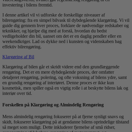
investering i bilens fremtid.
I denne artikel vil vi udforske de forskellige niveauer af
bilrengøring: fra en simpel bilvask til dybdegående klargøring. Vi vil
guide dig gennem hver proces, forklare de nødvendige redskaber og
teknikker, og hjælpe dig med at forstå, hvordan du bedst
vedligeholder din bil, uanset om det er en daglig pendler eller en
weekendkriger. Lad os dykke ned i kunsten og videnskaben bag
effektiv bilrengøring.
Klargøring af Bil
Klargøring af bilen går et skridt videre end den grundlæggende
rengøring. Det er en mere dybdegående proces, der omfatter
detaljeret rengøring, polering, og ofte voksning af bilens ydre, samt
en grundig rengøring af interiøret. Denne proces er ikke kun
kosmetisk, men spiller også en vigtig rolle i at beskytte bilens lak og
interiør over tid.
Forskellen på Klargøring og Almindelig Rengøring
Mens almindelig rengøring fokuserer på at fjerne synligt snavs og
skidt, fokuserer klargøring på at gendanne bilens oprindelige tilstand
så meget som muligt. Dette inkluderer fjernelse af små ridser,