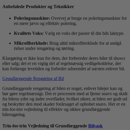
Anbefalede Produkter og Teknikker
Poleringsmaskine:
Overvej at bruge en poleringsmaskine for
en mere jævn og effektiv polering.
Kvalitets Voks:
Vælg en voks der passer til din bils laktype.
Mikrofiberklude:
Brug altid mikrofiberklude for at undgå
ridser under rengøring og tørring.
Klargøring er ikke kun for dem, der forbereder deres biler til shows
eller salg; det er en vigtig del af regelmæssig vedligeholdelse, der
kan forlænge levetiden og forbedre udseendet af næsten enhver bil.
Grundlæggende Rengøring af Bil
Grundlæggende rengøring af bilen er noget, enhver bilejer kan og
bør gøre regelmæssigt. Det er processen med at fjerne snavs og skidt
fra bilens ydre og indre overflader, hvilket sikrer, at bilen ser godt ud
og beskytter den mod skader forårsaget af ophobet snavs. Her er en
trin-for-trin vejledning til effektiv og sikker grundlæggende
bilrengøring.
Trin-for-trin Vejledning til Grundlæggende
Bilvask