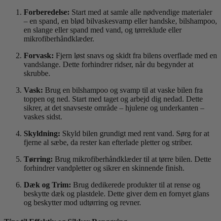
Forberedelse:
Start med at samle alle nødvendige materialer
– en spand, en blød bilvaskesvamp eller handske, bilshampoo,
en slange eller spand med vand, og tørreklude eller
mikrofiberhåndklæder.
Forvask:
Fjern løst snavs og skidt fra bilens overflade med en
vandslange. Dette forhindrer ridser, når du begynder at
skrubbe.
Vask:
Brug en bilshampoo og svamp til at vaske bilen fra
toppen og ned. Start med taget og arbejd dig nedad. Dette
sikrer, at det snavseste område – hjulene og underkanten –
vaskes sidst.
Skyldning:
Skyld bilen grundigt med rent vand. Sørg for at
fjerne al sæbe, da rester kan efterlade pletter og striber.
Tørring:
Brug mikrofiberhåndklæder til at tørre bilen. Dette
forhindrer vandpletter og sikrer en skinnende finish.
Dæk og Trim:
Brug dedikerede produkter til at rense og
beskytte dæk og plastdele. Dette giver dem en fornyet glans
og beskytter mod udtørring og revner.