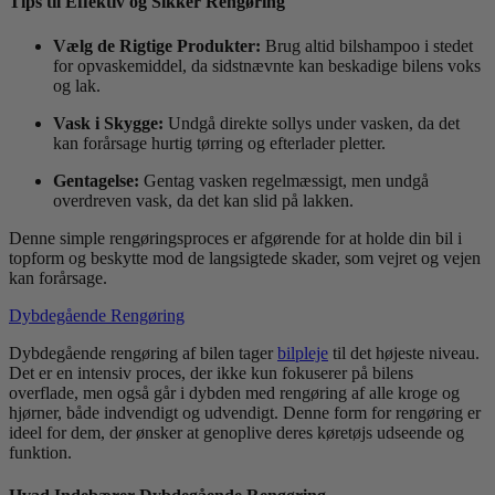
Tips til Effektiv og Sikker Rengøring
Vælg de Rigtige Produkter:
Brug altid bilshampoo i stedet
for opvaskemiddel, da sidstnævnte kan beskadige bilens voks
og lak.
Vask i Skygge:
Undgå direkte sollys under vasken, da det
kan forårsage hurtig tørring og efterlader pletter.
Gentagelse:
Gentag vasken regelmæssigt, men undgå
overdreven vask, da det kan slid på lakken.
Denne simple rengøringsproces er afgørende for at holde din bil i
topform og beskytte mod de langsigtede skader, som vejret og vejen
kan forårsage.
Dybdegående Rengøring
Dybdegående rengøring af bilen tager
bilpleje
til det højeste niveau.
Det er en intensiv proces, der ikke kun fokuserer på bilens
overflade, men også går i dybden med rengøring af alle kroge og
hjørner, både indvendigt og udvendigt. Denne form for rengøring er
ideel for dem, der ønsker at genoplive deres køretøjs udseende og
funktion.