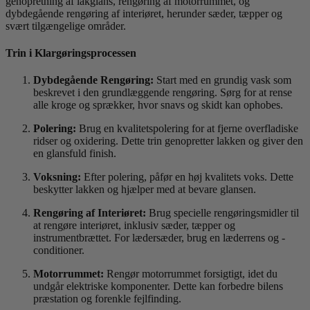
genopretning af lakglans, rengøring af motorrummet, og
dybdegående rengøring af interiøret, herunder sæder, tæpper og
svært tilgængelige områder.
Trin i Klargøringsprocessen
Dybdegående Rengøring:
Start med en grundig vask som
beskrevet i den grundlæggende rengøring. Sørg for at rense
alle kroge og sprækker, hvor snavs og skidt kan ophobes.
Polering:
Brug en kvalitetspolering for at fjerne overfladiske
ridser og oxidering. Dette trin genopretter lakken og giver den
en glansfuld finish.
Voksning:
Efter polering, påfør en høj kvalitets voks. Dette
beskytter lakken og hjælper med at bevare glansen.
Rengøring af Interiøret:
Brug specielle rengøringsmidler til
at rengøre interiøret, inklusiv sæder, tæpper og
instrumentbrættet. For lædersæder, brug en læderrens og -
conditioner.
Motorrummet:
Rengør motorrummet forsigtigt, idet du
undgår elektriske komponenter. Dette kan forbedre bilens
præstation og forenkle fejlfinding.