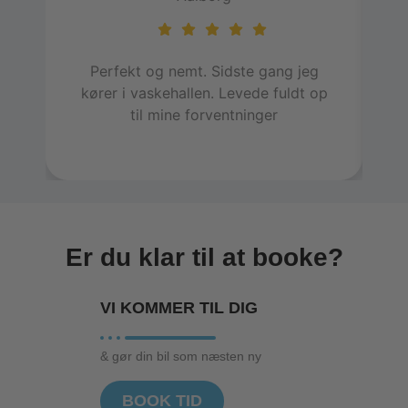
Perfekt og nemt. Sidste gang jeg
E
kører i vaskehallen. Levede fuldt op
h
til mine forventninger
in
Er du klar til at booke?
VI KOMMER TIL
DIG
& gør din bil som næsten ny
BOOK TID