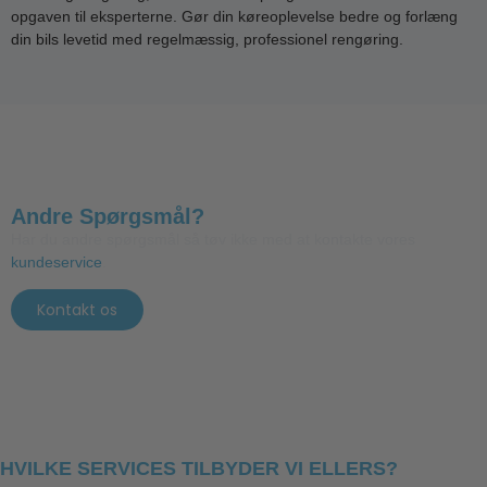
opgaven til eksperterne. Gør din køreoplevelse bedre og forlæng
din bils levetid med regelmæssig, professionel rengøring.
Andre Spørgsmål?
Har du andre spørgsmål så tøv ikke med at kontakte vores
kundeservice
.
Kontakt os
HVILKE SERVICES TILBYDER VI ELLERS?