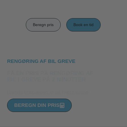
Beregn pris
Book en tid
RENGØRING AF BIL GREVE
FÅ EN PRIS PÅ RENGØRING AF
BIL I GREVE PÅ 2 MINUTTER
LUKSUS RENGØRING AF BIL I HELE GREVE
BEREGN DIN PRIS