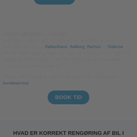
Hvad tilbyder i ellers?
Vil tilbyder rengøring af bil i hele landet, så derfor kører vi
naturligvis i byer som
København
,
Aalborg
,
Aarhus
og
Odense
.
Men vi tilbyder også rengøring af bil indvendigt. Ved en indvending
rengøring af bil rengøre vi ikke det udvendigt, men kun falser,
overflader, gulvet og sæderne.
Har du andre spørgsmål så tøv ikke med at kontakte vores
kundeservice
.
BOOK TID
HVAD ER KORREKT RENGØRING AF BIL I