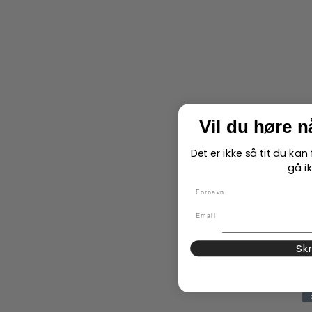
Vil du høre 
Det er ikke så tit du ka
gå ik
name
Email
Sk