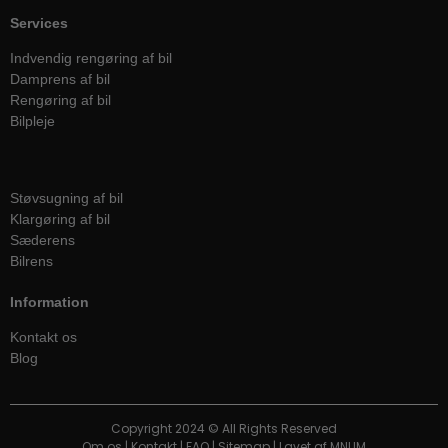
Services
Indvendig rengøring af bil
Damprens af bil
Rengøring af bil
Bilpleje
Services
Støvsugning af bil
Klargøring af bil
Sæderens
Bilrens
Information
Kontakt os
Blog
Copyright 2024 © All Rights Reserved
Om os
|
Kontakt
|
FAQ
|
Sitemap
| Lavet af
MNUM