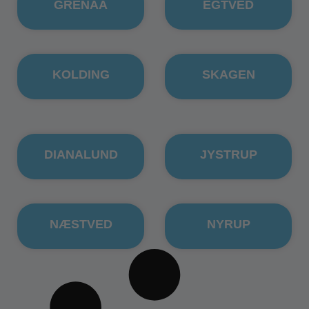
GRENAA
EGTVED
KOLDING
SKAGEN
DIANALUND
JYSTRUP
NÆSTVED
NYRUP