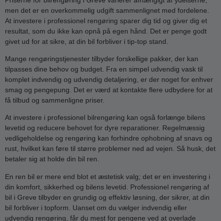
men det er en overkommelig udgift sammenlignet med fordelene.
At investere i professionel rengøring sparer dig tid og giver dig et
resultat, som du ikke kan opnå på egen hånd. Det er penge godt
givet ud for at sikre, at din bil forbliver i tip-top stand.
Mange rengøringstjenester tilbyder forskellige pakker, der kan
tilpasses dine behov og budget. Fra en simpel udvendig vask til
komplet indvendig og udvendig detaljering, er der noget for enhver
smag og pengepung. Det er værd at kontakte flere udbydere for at
få tilbud og sammenligne priser.
At investere i professionel bilrengøring kan også forlænge bilens
levetid og reducere behovet for dyre reparationer. Regelmæssig
vedligeholdelse og rengøring kan forhindre ophobning af snavs og
rust, hvilket kan føre til større problemer ned ad vejen. Så husk, det
betaler sig at holde din bil ren.
En ren bil er mere end blot et æstetisk valg; det er en investering i
din komfort, sikkerhed og bilens levetid. Professionel rengøring af
bil i Greve tilbyder en grundig og effektiv løsning, der sikrer, at din
bil forbliver i topform. Uanset om du vælger indvendig eller
udvendig rengøring, får du mest for pengene ved at overlade