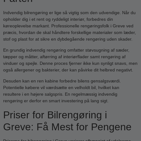
Indvendig bilrengøring er lige så vigtig som den udvendige. Når du
opholder dig i et rent og ryddeligt interiør, forbedres din
køreoplevelse markant. Professionelle rengøringsfolk i Greve ved
præcis, hvordan de skal håndtere forskellige materialer som læder,
stof og plast for at sikre en dybdegående rengøring uden skader.
En grundig indvendig rengøring omfatter støvsugning af sæder,
tæpper og måtter, aftørring af interiørflader samt rengøring af
vinduer og spejle. Denne proces fjerner ikke kun synligt snavs, men
også allergener og bakterier, der kan påvirke dit helbred negativt.
Desuden kan en ren kabine forbedre bilens gensalgsværdi.
Potentielle købere vil værdsætte en velholdt bil, hvilket kan
resultere i en højere salgspris. En regelmæssig indvendig
rengøring er derfor en smart investering på lang sigt.
Priser for Bilrengøring i
Greve: Få Mest for Pengene
Priserne for bilrengøring i Greve varierer afhængigt af ydelserne,