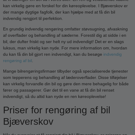
kan virkelig gøre en forskel for din køreoplevelse. I Bjæverskov er
der mange dygtige fagfolk, der kan hjælpe med at få din bil
indvendig rengjort til perfektion.
En grundig indvendig rengøring omfatter støvsugning, afvaskning
af overflader og behandling af sæderne. Forestil dig at sidde i en
bil, der dufter friskt og ser helt ny ud indvendigt! Det er en slags
luksus, man virkelig kan nyde. For mere information om, hvordan
du kan få din bil gjort ren indvendigt, kan du besøge
indvendig
rengøring af bil
.
Mange bilrengøringsfirmaer tilbyder også specialiserede tjenester
som tepperens og behandling af læderoverflader. Disse tilføjelser
kan virkelig forvandle din bil og gøre den mere behagelig for både
fører og passagerer. Gør det til en vane at få din bil renset
indvendigt, så du altid kan nyde en ren køreoplevelse!
Priser for rengøring af bil
Bjæverskov
Når du overvejer at få rengjort din bil i Bjæverskov, er priserne en