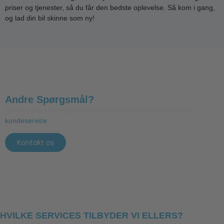
priser og tjenester, så du får den bedste oplevelse. Så kom i gang,
og lad din bil skinne som ny!
Andre Spørgsmål?
Har du andre spørgsmål så tøv ikke med at kontakte vores
kundeservice
.
Kontakt os
HVILKE SERVICES TILBYDER VI ELLERS?