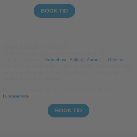
BOOK TID
Hvad tilbyder i ellers?
Vil tilbyder rengøring af bil i hele landet, så derfor kører vi
naturligvis i byer som
København
,
Aalborg
,
Aarhus
og
Odense
.
Men vi tilbyder også rengøring af bil indvendigt. Ved en indvending
rengøring af bil rengøre vi ikke det udvendigt, men kun falser,
overflader, gulvet og sæderne.
Har du andre spørgsmål så tøv ikke med at kontakte vores
kundeservice
.
BOOK TID