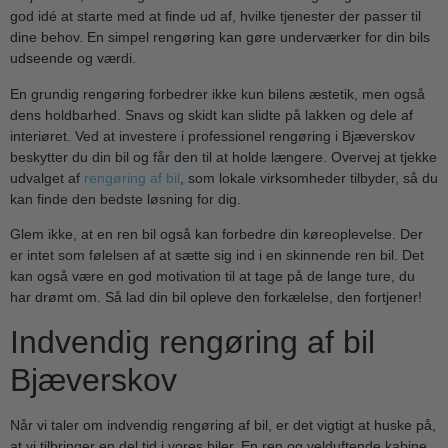
god idé at starte med at finde ud af, hvilke tjenester der passer til
dine behov. En simpel rengøring kan gøre underværker for din bils
udseende og værdi.
En grundig rengøring forbedrer ikke kun bilens æstetik, men også
dens holdbarhed. Snavs og skidt kan slidte på lakken og dele af
interiøret. Ved at investere i professionel rengøring i Bjæverskov
beskytter du din bil og får den til at holde længere. Overvej at tjekke
udvalget af
rengøring af bil
, som lokale virksomheder tilbyder, så du
kan finde den bedste løsning for dig.
Glem ikke, at en ren bil også kan forbedre din køreoplevelse. Der
er intet som følelsen af at sætte sig ind i en skinnende ren bil. Det
kan også være en god motivation til at tage på de lange ture, du
har drømt om. Så lad din bil opleve den forkælelse, den fortjener!
Indvendig rengøring af bil
Bjæverskov
Når vi taler om indvendig rengøring af bil, er det vigtigt at huske på,
at vi tilbringer en del tid i vores biler. En ren og velduftende kabine