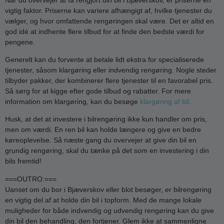
vigtig faktor. Priserne kan variere afhængigt af, hvilke tjenester du
vælger, og hvor omfattende rengøringen skal være. Det er altid en
god idé at indhente flere tilbud for at finde den bedste værdi for
pengene.
Generelt kan du forvente at betale lidt ekstra for specialiserede
tjenester, såsom klargøring eller indvendig rengøring. Nogle steder
tilbyder pakker, der kombinerer flere tjenester til en favorabel pris.
Så sørg for at kigge efter gode tilbud og rabatter. For mere
information om klargøring, kan du besøge
klargøring af bil
.
Husk, at det at investere i bilrengøring ikke kun handler om pris,
men om værdi. En ren bil kan holde længere og give en bedre
køreoplevelse. Så næste gang du overvejer at give din bil en
grundig rengøring, skal du tænke på det som en investering i din
bils fremtid!
===OUTRO:===
Uanset om du bor i Bjæverskov eller blot besøger, er bilrengøring
en vigtig del af at holde din bil i topform. Med de mange lokale
muligheder for både indvendig og udvendig rengøring kan du give
din bil den behandling, den fortjener. Glem ikke at sammenligne