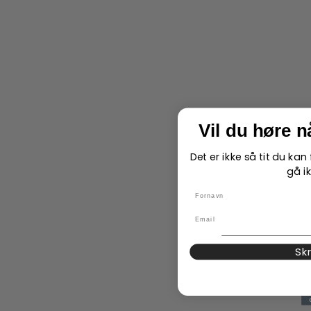
Vil du høre 
Det er ikke så tit du ka
gå ik
name
Email
Sk