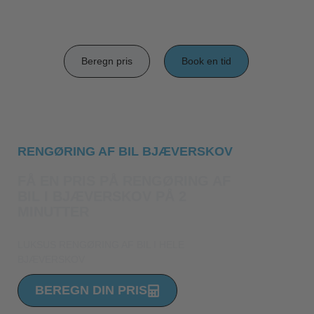
Beregn pris
Book en tid
RENGØRING AF BIL BJÆVERSKOV
FÅ EN PRIS PÅ RENGØRING AF
BIL I BJÆVERSKOV PÅ 2
MINUTTER
LUKSUS RENGØRING AF BIL I HELE
BJÆVERSKOV
BEREGN DIN PRIS