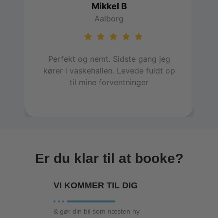
Mikkel B
Aalborg
Perfekt og nemt. Sidste gang jeg
E
kører i vaskehallen. Levede fuldt op
h
til mine forventninger
in
Er du klar til at booke?
VI KOMMER TIL
DIG
& gør din bil som næsten ny